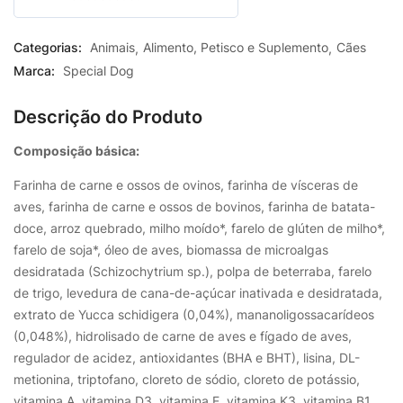
0
out
Categorias:
Animais
Alimento, Petisco e Suplemento
Cães
of
Marca:
Special Dog
5
Descrição do Produto
Composição básica:
Farinha de carne e ossos de ovinos, farinha de vísceras de
aves, farinha de carne e ossos de bovinos, farinha de batata-
doce, arroz quebrado, milho moído*, farelo de glúten de milho*,
farelo de soja*, óleo de aves, biomassa de microalgas
desidratada (Schizochytrium sp.), polpa de beterraba, farelo
de trigo, levedura de cana-de-açúcar inativada e desidratada,
extrato de Yucca schidigera (0,04%), mananoligossacarídeos
(0,048%), hidrolisado de carne de aves e fígado de aves,
regulador de acidez, antioxidantes (BHA e BHT), lisina, DL-
metionina, triptofano, cloreto de sódio, cloreto de potássio,
vitamina A, vitamina D3, vitamina E, vitamina K3, vitamina B1,