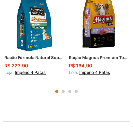
Ração Fórmula Natural Super Premium Pró Cão Sênior Portes Médio e Grande Sabor Frango e Arroz Integral 15Kg
Ração Magnus Premium Todo Dia Cães Adultos Pequeno Porte Sabor Carne e Frango 20Kg
R$
223,90
R$
164,90
Loja:
Império 4 Patas
Loja:
Império 4 Patas