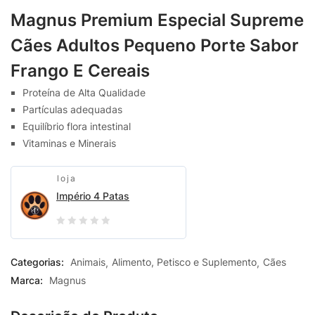
Magnus Premium Especial Supreme
Cães Adultos Pequeno Porte Sabor
Frango E Cereais
Proteína de Alta Qualidade
Partículas adequadas
Equilíbrio flora intestinal
Vitaminas e Minerais
loja
Império 4 Patas
0
out
Categorias:
Animais
Alimento, Petisco e Suplemento
Cães
of
Marca:
Magnus
5