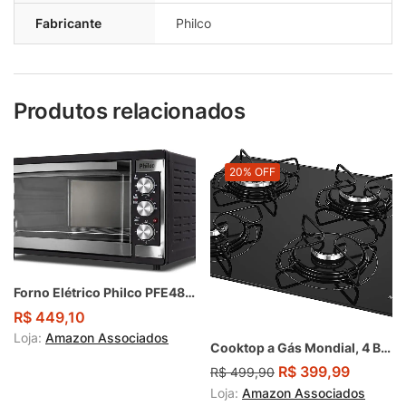
Fabricante
Philco
Produtos relacionados
20% OFF
Forno Elétrico Philco PFE48IP 46L 1500W
R$
449,10
Loja:
Amazon Associados
Cooktop a Gás Mondial, 4 Bocas
R$
399,99
R$
499,90
Loja:
Amazon Associados