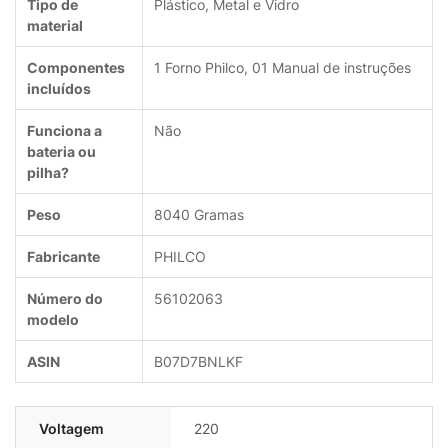
Tipo de
‎Plástico, Metal e Vidro
material
Componentes
‎1 Forno Philco, 01 Manual de instruções
incluídos
Funciona a
‎Não
bateria ou
pilha?
Peso
‎8040 Gramas
Fabricante
‎PHILCO
Número do
‎56102063
modelo
ASIN
‎B07D7BNLKF
Voltagem
220