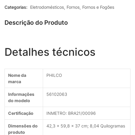
out
Categorias:
Eletrodomésticos
Fornos
Fornos e Fogões
of
5
Descrição do Produto
Detalhes técnicos
Nome da
‎PHILCO
marca
Informações
‎56102063
do modelo
Certificação
‎INMETRO: BRA21/00096
Dimensões do
‎42,3 x 59,8 x 37 cm; 8,04 Quilogramas
produto