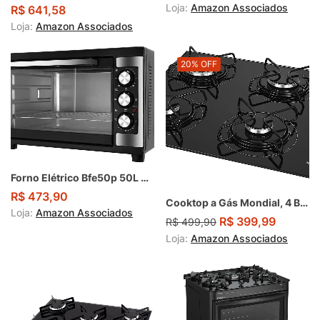
Loja:
Amazon Associados
R$
641,58
Loja:
Amazon Associados
20% OFF
Forno Elétrico Bfe50p 50L Preto
R$
473,90
Cooktop a Gás Mondial, 4 Bocas
Loja:
Amazon Associados
R$
399,99
R$
499,90
Loja:
Amazon Associados