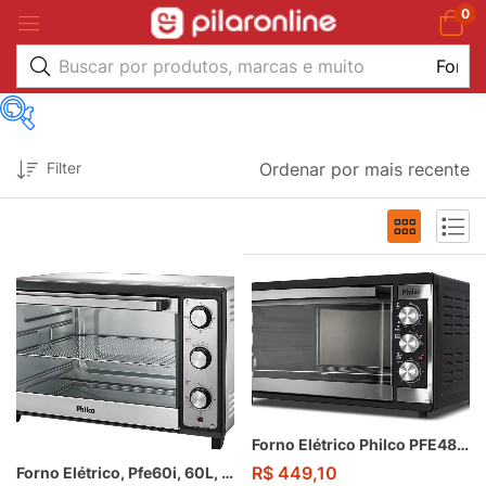
0
Marca
Filter
Ordenar por mais recente
1
1
1
1
5
Atlas
Britânia
Esmaltec
Mondial
Philco
Cor
Forno Elétrico Philco PFE48IP 46L 1500W
R$
449,10
Forno Elétrico, Pfe60i, 60L, Prata, 220v, Philco