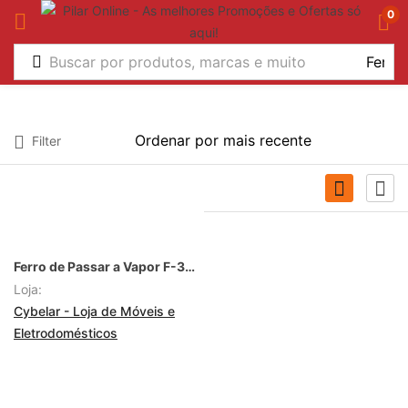
0
Marca
Filter
1
Mondial
Cor
Ferro de Passar a Vapor F-32 da Mondial
Loja:
Tamanho
Cybelar - Loja de Móveis e
Eletrodomésticos
Estampa