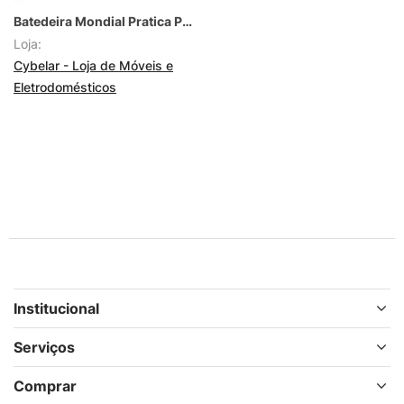
Batedeira Mondial Pratica Portatil 3,6L 2 Batedores 3 Velocidades + Turbo 400W Potente Preto – 110V
Loja:
Cybelar - Loja de Móveis e
Eletrodomésticos
Institucional
Serviços
Comprar