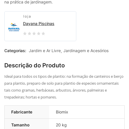
na prática de jardinagem.
loja
Dayana Piscinas
0
out
Categorias:
Jardim e Ar Livre
Jardinagem e Acesórios
of
5
Descrição do Produto
Ideal para todos os tipos de plantio: na formação de canteiros e berço
para plantio, preparo de solo para plantio de especies ornamentais
tais como gramas, herbáceas, arbustos, árvores, palmeiras e
trepadeiras; hortas e pomares.
Fabricante
Biomix
Tamanho
20 kg