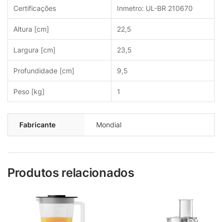
Certificações
Inmetro: UL-BR 210670
Altura [cm]
22,5
Largura [cm]
23,5
Profundidade [cm]
9,5
Peso [kg]
1
Fabricante
Mondial
Produtos relacionados