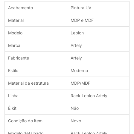
Acabamento
Pintura UV
Material
MDP e MDF
Modelo
Leblon
Marca
Artely
Fabricante
Artely
Estilo
Moderno
Material da estrutura
MDP/MDF
Linha
Rack Leblon Artely
É kit
Não
Condição do item
Novo
Modelo detalhado
Rack Leblon Artely