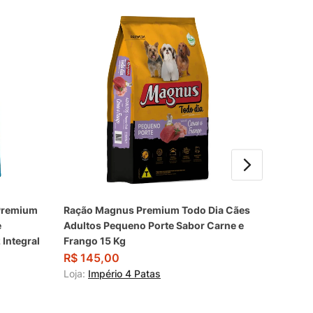
 Premium
Ração Magnus Premium Todo Dia Cães
Ração F
e
Adultos Pequeno Porte Sabor Carne e
Life Cão
Integral
Frango 15 Kg
Sabor F
R$
145,00
R$
44,
Loja:
Império 4 Patas
Loja:
Imp