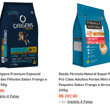
igens Premium Especial
Ração Fórmula Natural Super
ães Filhotes Sabor Frango e
Pró Cães Adultos Portes Mini 
15Kg
Pequeno Sabor Frango e Arroz 
20Kg
90
R$
297,90
ério 4 Patas
Loja:
Império 4 Patas