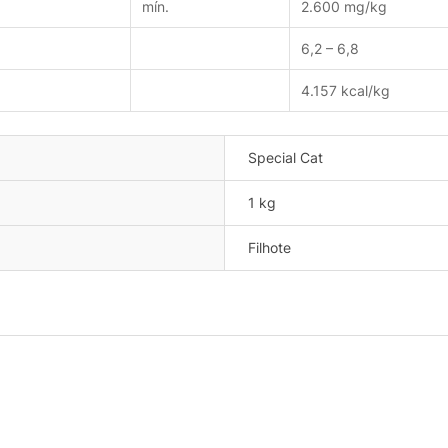
mín.
2.600 mg/kg
6,2 – 6,8
4.157 kcal/kg
Special Cat
1 kg
Filhote