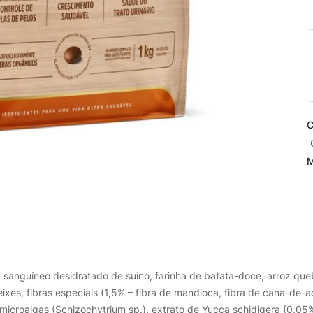
C
M
 sanguíneo desidratado de suíno, farinha de batata-doce, arroz queb
eixes, fibras especiais (1,5% – fibra de mandioca, fibra de cana-de-
icroalgas (Schizochytrium sp.), extrato de Yucca schidigera (0,05%