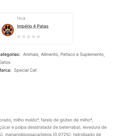
loja
Império 4 Patas
0
out
ategorias:
Animais
Alimento, Petisco e Suplemento
of
Gatos
5
arca:
Special Cat
rado, milho moído*, farelo de glúten de milho*,
açúcar e polpa desidratada de beterraba), levedura de
), mananoligossacarídeos (0,072%), hidrolisado de