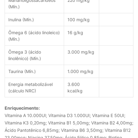
Mananoligossacarídeos
220 mg/kg
(Mín.)
Inulina (Mín.)
100 mg/kg
Ômega 6 (ácido linoleico)
16 g/kg
(Mín.)
Ômega 3 (ácido
3.000 mg/kg
linolênico) (Mín.)
Taurina (Mín.)
1.000 mg/kg
Energia metabolizável
3.600
(cálculo NRC)
kcal/kg
Enriquecimento:
Vitamina A 10.000UI; Vitamina D3 1.000UI; Vitamina E 50UI;
Vitamina K3 0,20mg; Vitamina B1 5,00mg; Vitamina B2 4,00mg;
Ácido Pantotênico 6,85mg; Vitamina B6 3,50mg; Vitamina B12
23,00mcg; Niacina 37,50mg; Ácido Fólico 0,85mg; Biotina