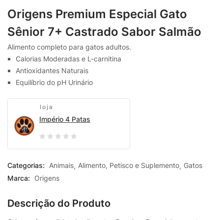
Origens Premium Especial Gato
Sênior 7+ Castrado Sabor Salmão
Alimento completo para gatos adultos.
Calorias Moderadas e L-carnitina
Antioxidantes Naturais
Equilíbrio do pH Urinário
loja
Império 4 Patas
0
out
Categorias:
Animais
Alimento, Petisco e Suplemento
Gatos
of
Marca:
Origens
5
Descrição do Produto