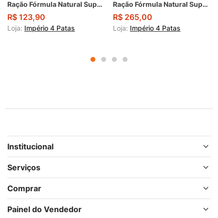
Ração Fórmula Natural Super Premium Fresh Meat Cães Filhotes Portes Mini e Pequeno Frango, Mandioca e Cúrcuma
Ração Fórmula Natural Super Premium Life Cão Sênior Portes Mini e Pequeno Sabor Frango e Cenoura 15Kg
R$
123,90
R$
265,00
Loja:
Império 4 Patas
Loja:
Império 4 Patas
Institucional
Serviços
Comprar
Painel do Vendedor