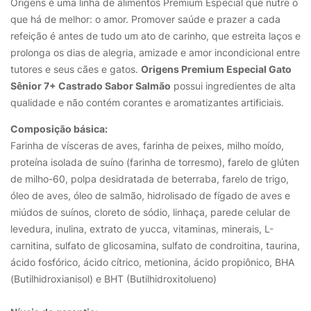
Origens é uma linha de alimentos Premium Especial que nutre o
que há de melhor: o amor. Promover saúde e prazer a cada
refeição é antes de tudo um ato de carinho, que estreita laços e
prolonga os dias de alegria, amizade e amor incondicional entre
tutores e seus cães e gatos.
Origens Premium Especial Gato
Sênior 7+ Castrado Sabor Salmão
possui ingredientes de alta
qualidade e não contém corantes e aromatizantes artificiais.
Composição básica:
Farinha de vísceras de aves, farinha de peixes, milho moído,
proteína isolada de suíno (farinha de torresmo), farelo de glúten
de milho-60, polpa desidratada de beterraba, farelo de trigo,
óleo de aves, óleo de salmão, hidrolisado de fígado de aves e
miúdos de suínos, cloreto de sódio, linhaça, parede celular de
levedura, inulina, extrato de yucca, vitaminas, minerais, L-
carnitina, sulfato de glicosamina, sulfato de condroitina, taurina,
ácido fosfórico, ácido cítrico, metionina, ácido propiônico, BHA
(Butilhidroxianisol) e BHT (Butilhidroxitolueno)