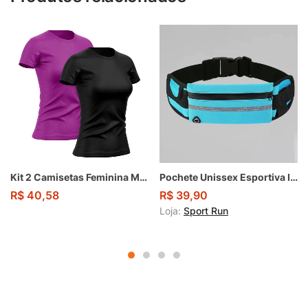
Kit 2 Camisetas Feminina Manga Curta Dry Fit Proteção Solar UV Baby Look Academia Treino
Pochete Unissex Esportiva Impermeável
R$
40,58
R$
39,90
Loja:
Sport Run