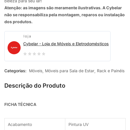
beleza para seu lar!
Atenção: as imagens são meramente ilustrativas. A Cybelar
não se responsabiliza pela montagem, reparos ou instalação
dos produtos.
loja
Cybelar - Loja de Móveis e Eletrodomésticos
0
out
Categorias:
Móveis
Móveis para Sala de Estar
Rack e Painéis
of
5
Descrição do Produto
FICHA TÉCNICA
Acabamento
Pintura UV