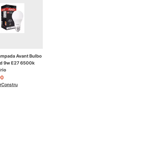
Lâmpada Avant Bulbo
ed 9w E27 6500k
rio
90
arConstru