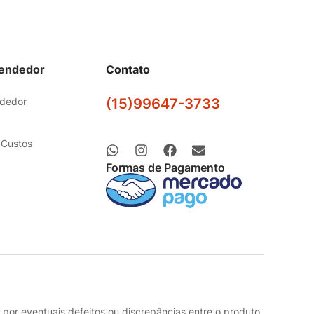
Vendedor
Contato
ndedor
(15)99647-3733
 Custos
Formas de Pagamento
por eventuais defeitos ou discrepâncias entre o produto