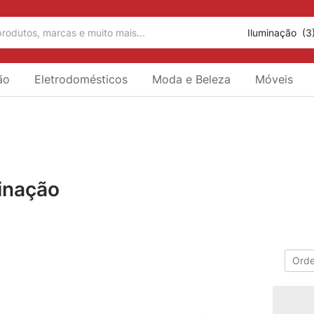
Iluminação (3
ão
Eletrodomésticos
Moda e Beleza
Móveis
inação
ca
Orde
1
1
t
Hitec