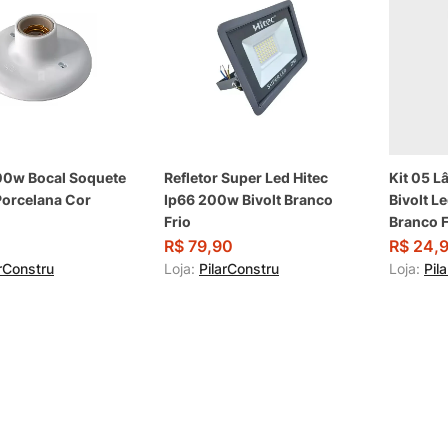
00w Bocal Soquete
Refletor Super Led Hitec
Kit 05 
orcelana Cor
Ip66 200w Bivolt Branco
Bivolt L
Frio
Branco F
R$
79,90
R$
24,
arConstru
Loja:
PilarConstru
Loja:
Pil